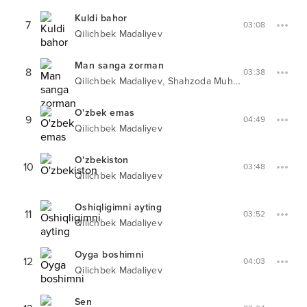
Kuldi bahor
7
03:08
Qilichbek Madaliyev
Man sanga zorman
8
03:38
,
Qilichbek Madaliyev
Shahzoda Muhammedova
O'zbek emas
9
04:49
Qilichbek Madaliyev
O'zbekiston
10
03:48
Qilichbek Madaliyev
Oshiqligimni ayting
11
03:52
Qilichbek Madaliyev
Oyga boshimni
12
04:03
Qilichbek Madaliyev
Sen