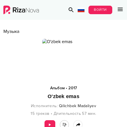
ВОЙТИ
Музыка
Альбом
•
2017
O'zbek emas
Исполнитель
:
Qilichbek Madaliyev
15
треков
•
Длительность
57
мин.