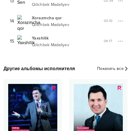
13
03:34
Qilichbek Madaliyev
Xorazmcha qor
14
03:10
Qilichbek Madaliyev
Yaxshilik
15
04:17
Qilichbek Madaliyev
Другие альбомы исполнителя
Показать все