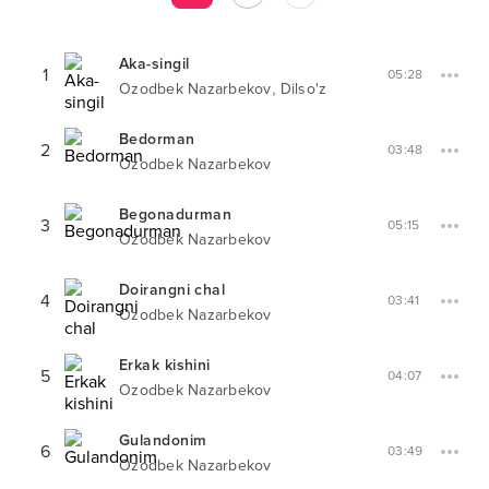
Aka-singil
1
05:28
,
Ozodbek Nazarbekov
Dilso'z
Bedorman
2
03:48
Ozodbek Nazarbekov
Begonadurman
3
05:15
Ozodbek Nazarbekov
Doirangni chal
4
03:41
Ozodbek Nazarbekov
Erkak kishini
5
04:07
Ozodbek Nazarbekov
Gulandonim
6
03:49
Ozodbek Nazarbekov