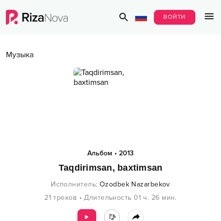
ВОЙТИ
Музыка
Альбом
•
2013
Taqdirimsan, baxtimsan
Исполнитель
:
Ozodbek Nazarbekov
21
треков
•
Длительность
01 ч.
26
мин.