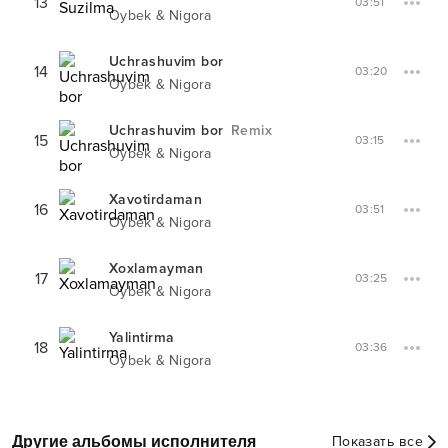
13
03:51
Oybek & Nigora
Uchrashuvim bor
14
03:20
Oybek & Nigora
Uchrashuvim bor
Remix
15
03:15
Oybek & Nigora
Xavotirdaman
16
03:51
Oybek & Nigora
Xoxlamayman
17
03:25
Oybek & Nigora
Yalintirma
18
03:36
Oybek & Nigora
Другие альбомы исполнителя
Показать все