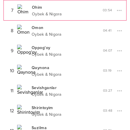
Ohim
7
03:54
Oybek & Nigora
Omon
8
04:41
Oybek & Nigora
Oppog'oy
9
04:07
Oybek & Nigora
Qaynona
10
03:19
Oybek & Nigora
Sevishganlar
11
03:27
Oybek & Nigora
Shirintoyim
12
03:48
Oybek & Nigora
Suzilma