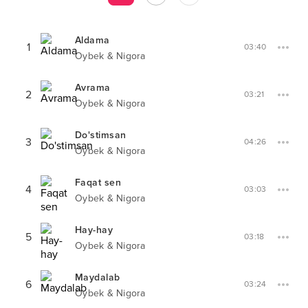
Aldama
1
03:40
Oybek & Nigora
Avrama
2
03:21
Oybek & Nigora
Do'stimsan
3
04:26
Oybek & Nigora
Faqat sen
4
03:03
Oybek & Nigora
Hay-hay
5
03:18
Oybek & Nigora
Maydalab
6
03:24
Oybek & Nigora