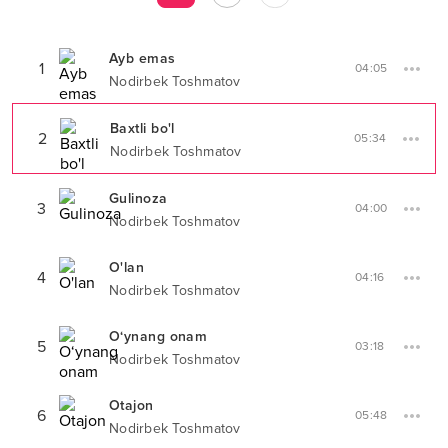
Ayb emas
1
04:05
Nodirbek Toshmatov
Baxtli bo'l
2
05:34
Nodirbek Toshmatov
Gulinoza
3
04:00
Nodirbek Toshmatov
O'lan
4
04:16
Nodirbek Toshmatov
O‘ynang onam
5
03:18
Nodirbek Toshmatov
Otajon
6
05:48
Nodirbek Toshmatov