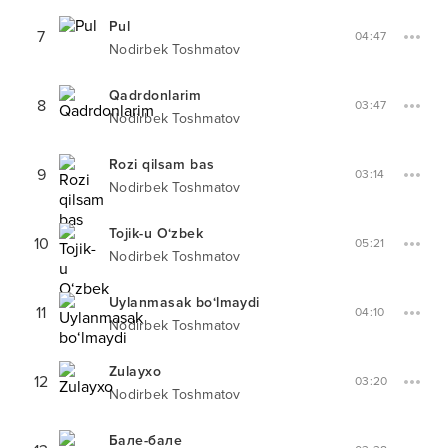
Pul
7
04:47
Nodirbek Toshmatov
Qadrdonlarim
8
03:47
Nodirbek Toshmatov
Rozi qilsam bas
9
03:14
Nodirbek Toshmatov
Tojik-u O‘zbek
10
05:21
Nodirbek Toshmatov
Uylanmasak bo‘lmaydi
11
04:10
Nodirbek Toshmatov
Zulayxo
12
03:20
Nodirbek Toshmatov
Бале-бале