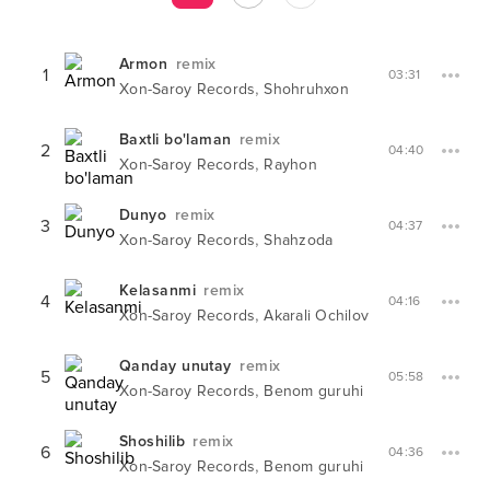
Armon
remix
1
03:31
,
Xon-Saroy Records
Shohruhxon
Baxtli bo'laman
remix
2
04:40
,
Xon-Saroy Records
Rayhon
Dunyo
remix
3
04:37
,
Xon-Saroy Records
Shahzoda
Kelasanmi
remix
4
04:16
,
Xon-Saroy Records
Akarali Ochilov
Qanday unutay
remix
5
05:58
,
Xon-Saroy Records
Benom guruhi
Shoshilib
remix
6
04:36
,
Xon-Saroy Records
Benom guruhi