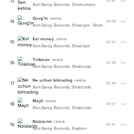
13
03:14
,
Xon-Saroy Records
Shohruhxon
Quvg'in
remix
14
04:08
,
,
Xon-Saroy Records
Shaxriyor
Shohruhxon
Kel money
remix
15
03:52
,
Xon-Saroy Records
Shaxriyor
Tirikman
remix
16
03:38
,
Xon-Saroy Records
Shahzoda
Ne uchun bilmading
remix
17
03:46
,
Xon-Saroy Records
Shahzoda
Mayli
remix
18
04:07
,
Xon-Saroy Records
Shahzoda
Nolalarim
remix
19
04:51
,
Xon-Saroy Records
Rayhon