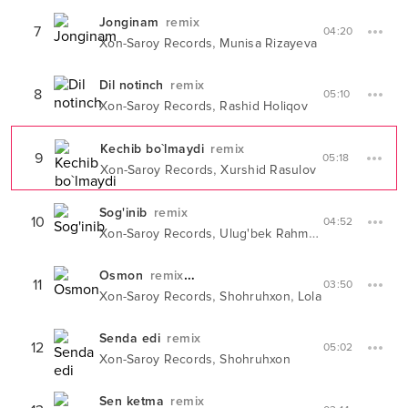
Jonginam
remix
7
04:20
,
Xon-Saroy Records
Munisa Rizayeva
Dil notinch
remix
8
05:10
,
Xon-Saroy Records
Rashid Holiqov
Kechib bo`lmaydi
remix
9
05:18
,
Xon-Saroy Records
Xurshid Rasulov
Sog'inib
remix
10
04:52
,
Xon-Saroy Records
Ulug'bek Rahmatullayev
Osmon
remix
#
13
В ЧАРТЕ
11
03:50
,
,
Xon-Saroy Records
Shohruhxon
Lola
Senda edi
remix
12
05:02
,
Xon-Saroy Records
Shohruhxon
Sen ketma
remix