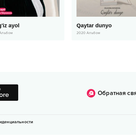
'iz ayol
Qaytar dunyo
Альбом
2020
Альбом
Обратная св
иденциальности