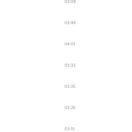
03:08
03:49
04:01
03:32
03:35
03:26
03:15