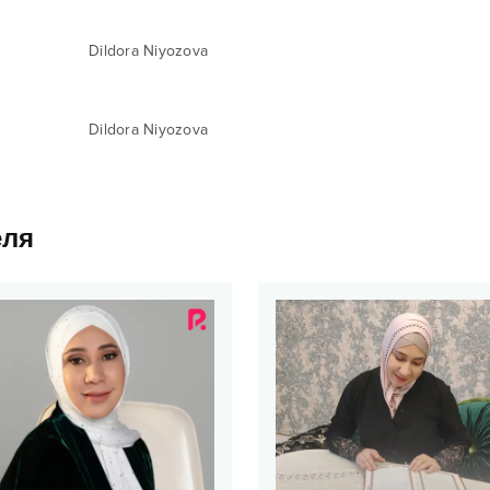
Dildora Niyozova
Dildora Niyozova
еля