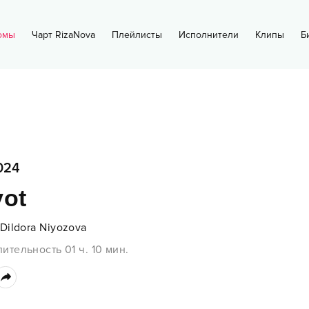
омы
Чарт RizaNova
Плейлисты
Исполнители
Клипы
Б
024
yot
Dildora Niyozova
лительность
01 ч.
10
мин.