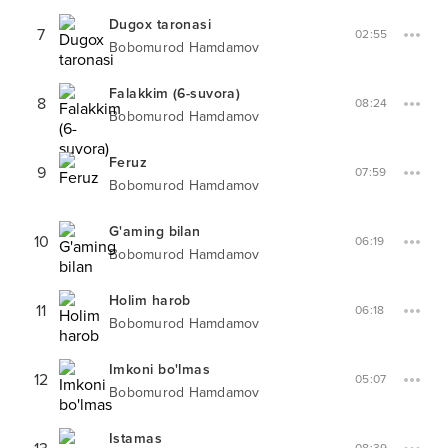
Dugox taronasi
7
02:55
Bobomurod Hamdamov
Falakkim (6-suvora)
8
08:24
Bobomurod Hamdamov
Feruz
9
07:59
Bobomurod Hamdamov
G'aming bilan
10
06:19
Bobomurod Hamdamov
Holim harob
11
06:18
Bobomurod Hamdamov
Imkoni bo'lmas
12
05:07
Bobomurod Hamdamov
Istamas