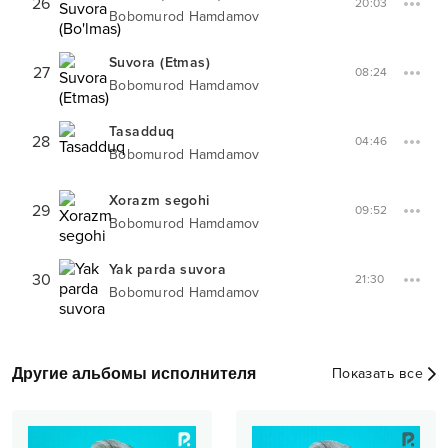
26
20:03
Bobomurod Hamdamov
Suvora (Etmas)
27
08:24
Bobomurod Hamdamov
Tasadduq
28
04:46
Bobomurod Hamdamov
Xorazm segohi
29
09:52
Bobomurod Hamdamov
Yak parda suvora
30
21:30
Bobomurod Hamdamov
Другие альбомы исполнителя
Показать все