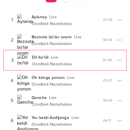
Aylanay
Live
1
03:38
Ozodbek Nazarbekov
Bezovta bo'lar onam
Live
2
04:44
Ozodbek Nazarbekov
Dil bo'ldi
Live
3
03:45
Ozodbek Nazarbekov
Oh kimga yomon
Live
4
03:37
Ozodbek Nazarbekov
Qancha
Live
5
05:06
Ozodbek Nazarbekov
Yor ketdi Andijonga
Live
6
04:11
Ozodbek Nazarbekov