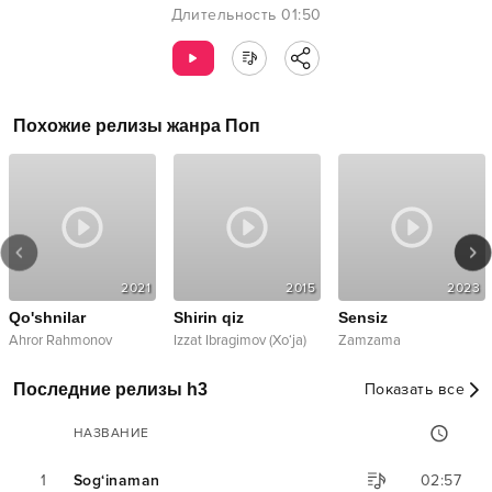
Длительность
01:50
Похожие релизы жанра
Поп
2021
2015
2023
Qo'shnilar
Shirin qiz
Sensiz
Ahror Rahmonov
Izzat Ibragimov (Xo‘ja)
Zamzama
Последние релизы h3
Показать все
НАЗВАНИЕ
1
Sog‘inaman
02:57