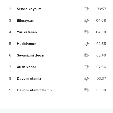
2
Senda xayolim
03:57
3
Bilmaysan
04:08
4
Yur ketasan
04:08
5
Hudbinman
02:55
6
Sevasizmi degin
02:49
7
Xush xabar
02:36
8
Davom etamiz
03:37
9
Davom etamiz
Remix
03:38