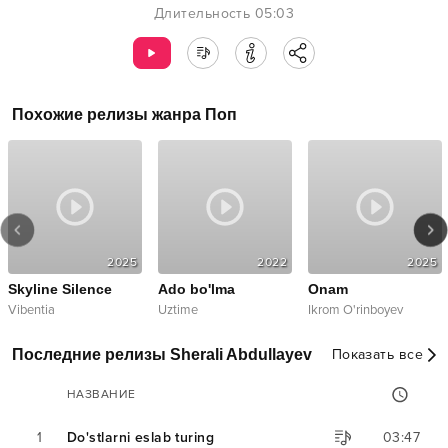
Длительность
05:03
Похожие релизы жанра
Поп
2025
2022
2025
Skyline Silence
Ado bo'lma
Onam
Vibentia
Uztime
Ikrom O'rinboyev
Последние релизы Sherali Abdullayev
Показать все
НАЗВАНИЕ
1
Do'stlarni eslab turing
03:47