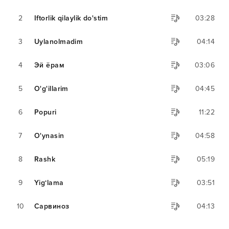
2
Iftorlik qilaylik do'stim
03:28
3
Uylanolmadim
04:14
4
Эй ёрам
03:06
5
O'g'illarim
04:45
6
Popuri
11:22
7
O'ynasin
04:58
8
Rashk
05:19
9
Yig‘lama
03:51
10
Сарвиноз
04:13