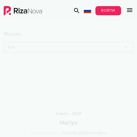
ВОЙТИ
Музыка
Все
Сингл
•
2021
Mariya
Исполнитель
:
Xayrullo Abdimurodov