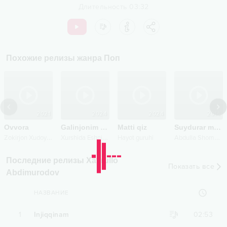
Длительность
03:32
Похожие релизы жанра
Поп
2021
2024
2024
2014
Ovvora
Galinjonim go'rishali
Matti qiz
Suydurar mani
Z
okirjon Xudoyqulov
X
urshida Eshniyazova
A
bdulla Shomag'rupov (Nola)
Hayot guruhi
Последние релизы Xayrullo
Показать все
Abdimurodov
НАЗВАНИЕ
1
Injiqqinam
02:53