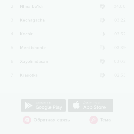
2
NIma bo‘ldi
04:00
3
Kechagacha
03:22
4
Kechir
03:52
5
Meni ishontir
03:39
6
Xayolimdasan
03:02
7
Krasotka
02:53
Обратная связь
Тема