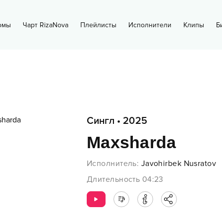
омы
Чарт RizaNova
Плейлисты
Исполнители
Клипы
Б
Сингл
•
2025
Maxsharda
Исполнитель
:
Javohirbek Nusratov
Длительность
04:23