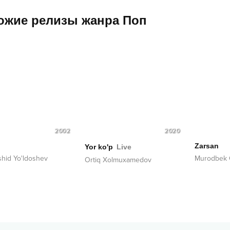
ожие релизы жанра
Поп
2002
2020
Zarsan
Yor ko'p
Live
hid Yo'ldoshev
Murodbek Q
Ortiq Xolmuxamedov