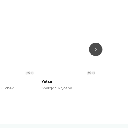
2018
2018
Vatan
Kelaqol
ilichev
Soyibjon Niyozov
Aziz Rametov