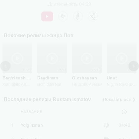
Длительность
04:29
Похожие релизы жанра
Поп
2022
2021
2025
2021
Bag‘ri tosh qiz
Daydiman
Oʻxshaysan
Unut
X
urmatillo Ahmedov
N
igina Navo (Daverova)
Isomiddin Nur
Feruzbek Avezov
Последние релизы Rustam Ismatov
Показать все
НАЗВАНИЕ
1
Yolg'izman
04:42