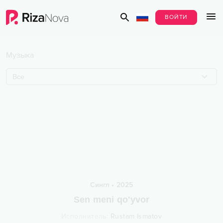
ВОЙТИ
Музыка
Все
Сингл
•
2025
Sen meni qo'yvor
Исполнитель
:
Rustam Ismatov