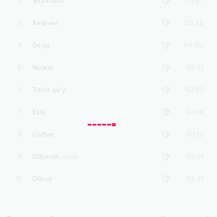
2
Shamollar
03:57
3
Ketaver
03:38
4
Deep
04:00
5
Nolam
03:41
6
Tinch qo'y
02:57
7
Esla
04:18
8
Coffee
03:12
9
Dilbarim
cover
02:51
10
Dilnoz
02:31