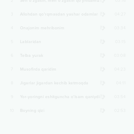
2
Sen o'zgasin, men o'zgasin qo'ynidamiz
03:16
3
Allohdan qo'rqmasdan yashar odamlar
04:27
4
Onajonim mehribonim
03:34
5
Lablaridan
03:15
6
Telba yurak
03:08
7
Musofirda qaridim
04:23
8
Jigarlar jigardan kechib ketmoqda
04:11
9
Yor-yoringni eshitguncha o'lsam qaniydi
03:54
10
Boyning qizi
02:53