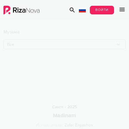
ВОЙТИ
Музыка
Все
Сингл
•
2025
Madinam
Исполнитель
:
Zafar Ergashov