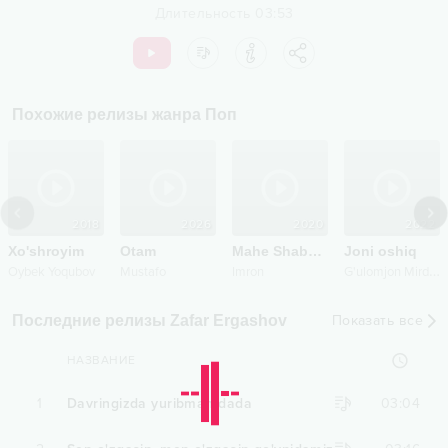
Длительность
03:53
Похожие релизы жанра
Поп
2018
2026
2020
2022
Xo'shroyim
Otam
Mahe Shabham
Joni oshiq
G
'ulomjon Mirdadoyev
Oybek Yoqubov
Mustafo
Imron
Последние релизы Zafar Ergashov
Показать все
НАЗВАНИЕ
1
Davringizda yuribman dada
03:04