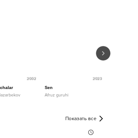
2002
2023
chalar
Sen
Yig'layverma
azarbekov
Afruz guruhi
Mavluda Asalx
Показать все