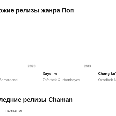
ожие релизы жанра
Поп
2023
2013
Xayolim
Chang ko'
 Samarqandi
Zafarbek Qurbonboyev
Ozodbek N
ледние релизы Chaman
НАЗВАНИЕ