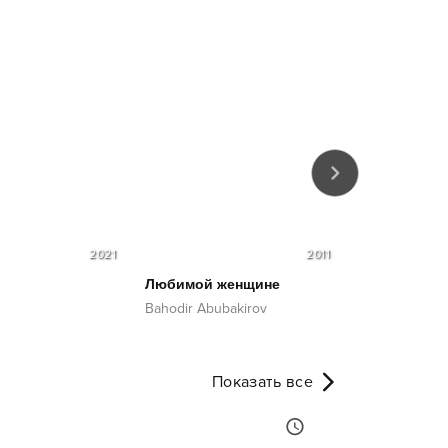
2021
2011
Любимой женщине
Потерялись
Bahodir Abubakirov
Lola
Показать все