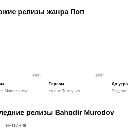
ожие релизы жанра
Поп
2021
2021
ам
Тарсам
До утра
am Mamazoitova
Yulduz Turdiyeva
Rayyona
ледние релизы Bahodir Murodov
НАЗВАНИЕ