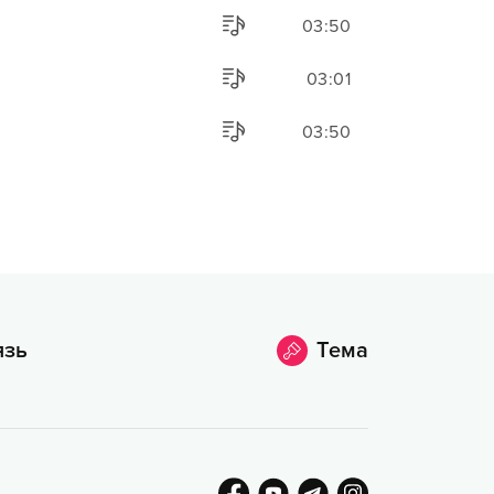
03:50
03:01
03:50
язь
Тема