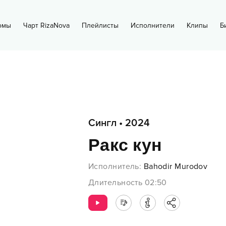
омы
Чарт RizaNova
Плейлисты
Исполнители
Клипы
Б
Сингл
•
2024
Ракс кун
Исполнитель
:
Bahodir Murodov
Длительность
02:50