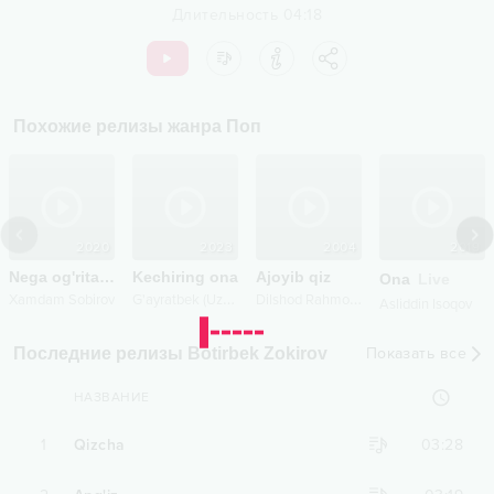
Длительность
04:18
Похожие релизы жанра
Поп
2020
2023
2004
2019
Nega og'ritar dilim
Kechiring ona
Ajoyib qiz
emix
Ona
Live
G
'ayratbek (UzBand)
D
ilshod Rahmonov
Xamdam Sobirov
Asliddin Isoqov
Последние релизы Botirbek Zokirov
Показать все
НАЗВАНИЕ
1
Qizcha
03:28