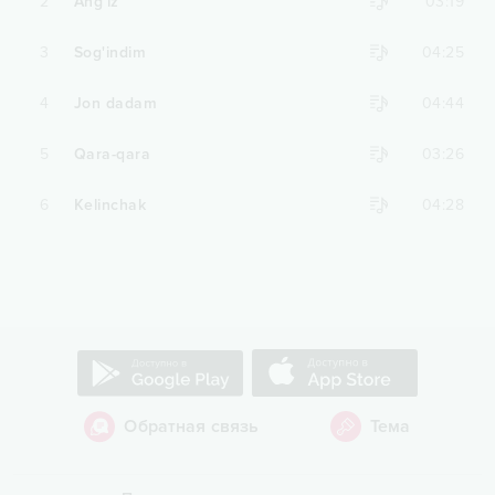
2
Ang'iz
03:19
3
Sog'indim
04:25
4
Jon dadam
04:44
5
Qara-qara
03:26
6
Kelinchak
04:28
Обратная связь
Тема