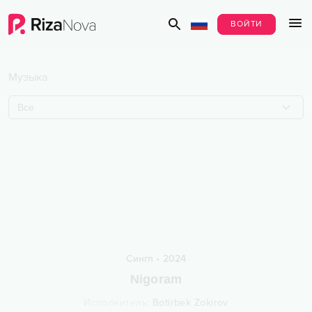
ВОЙТИ
Музыка
Все
Сингл
•
2024
Nigoram
Исполнитель
:
Botirbek Zokirov