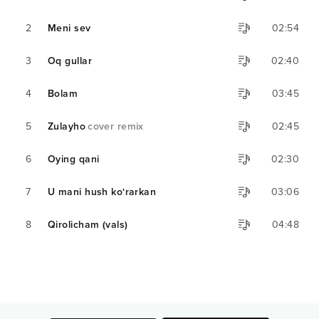
2
Meni sev
02:54
3
Oq gullar
02:40
4
Bolam
03:45
5
Zulayho
cover remix
02:45
6
Oying qani
02:30
7
U mani hush ko‘rarkan
03:06
8
Qirolicham (vals)
04:48