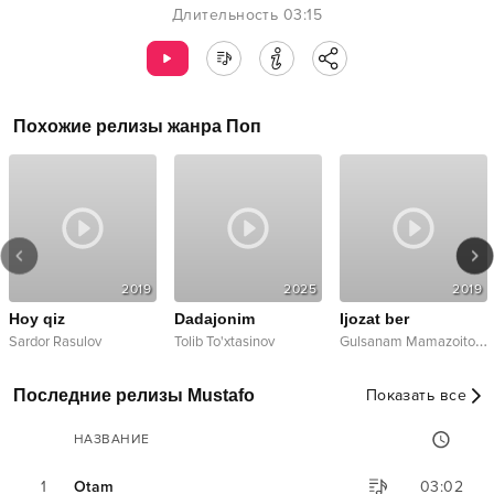
Длительность
03:15
Похожие релизы жанра
Поп
2019
2025
2019
Hoy qiz
Dadajonim
Ijozat ber
G
ulsanam Mamazoitova
Sardor Rasulov
Tolib To'xtasinov
Последние релизы Mustafo
Показать все
НАЗВАНИЕ
1
Otam
03:02