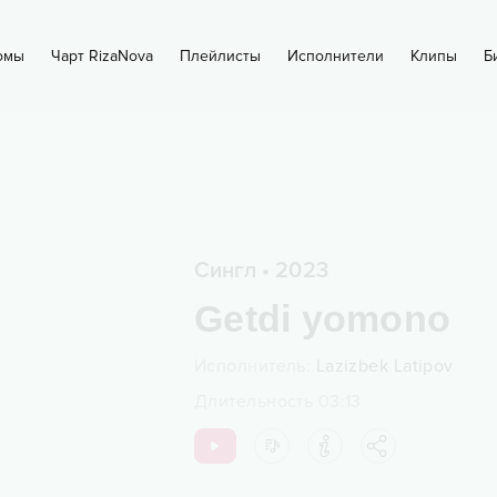
омы
Чарт RizaNova
Плейлисты
Исполнители
Клипы
Б
Сингл
•
2023
Getdi yomono
Исполнитель
:
Lazizbek Latipov
Длительность
03:13