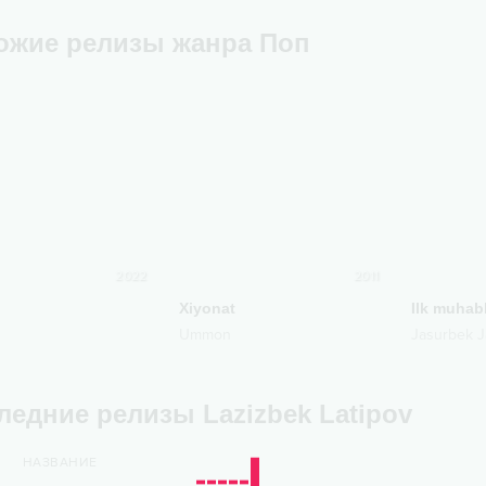
ожие релизы жанра
Поп
2022
2011
Xiyonat
Ilk muhab
Ummon
Jasurbek 
ледние релизы Lazizbek Latipov
НАЗВАНИЕ