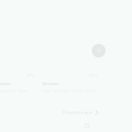
2019
2024
batim
So'rama
Talabalik dav
,
,
,
Jabborov
Jayna
Lola
Hayriniso
Yulduz Musa
Avaz Oxun
Показать все