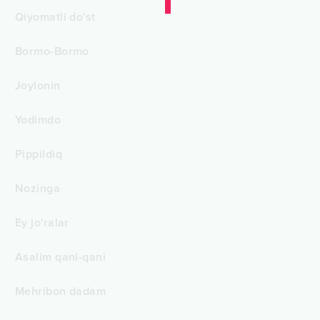
Qiyomatli do'st
Bormo-Bormo
Joylonin
Yodimdo
Pippildiq
Nozinga
Ey jo'ralar
Asalim qani-qani
Mehribon dadam