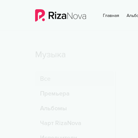
Главная
Альб
Музыка
Все
Премьера
Альбомы
Чарт RizaNova