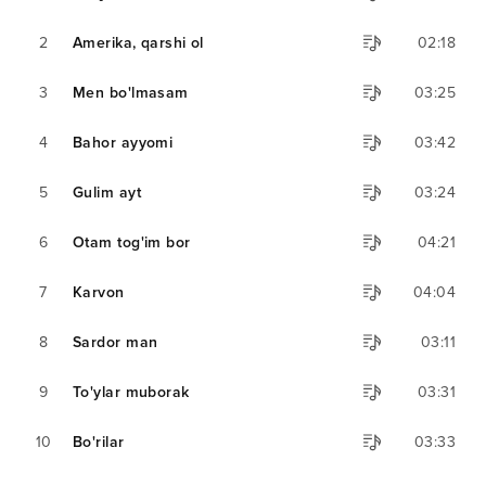
2
Amerika, qarshi ol
02:18
3
Men bo'lmasam
03:25
4
Bahor ayyomi
03:42
5
Gulim ayt
03:24
6
Otam tog'im bor
04:21
7
Karvon
04:04
8
Sardor man
03:11
9
To'ylar muborak
03:31
10
Bo'rilar
03:33