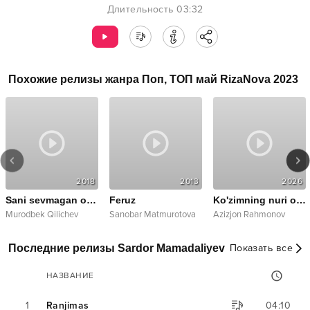
Длительность
03:32
Похожие релизы жанра
Поп
,
ТОП май RizaNova 2023
2018
2013
2026
Sani sevmagan olsun
Feruz
Ko'zimning nuri onamdur
Murodbek Qilichev
Sanobar Matmurotova
Azizjon Rahmonov
Последние релизы Sardor Mamadaliyev
Показать все
НАЗВАНИЕ
1
Ranjimas
04:10