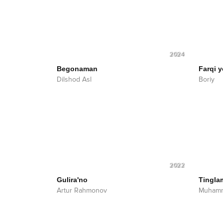
2024
Begonaman
Farqi y
Dilshod Asl
Boriy
2022
Gulira'no
Tingla
Artur Rahmonov
Muhamm