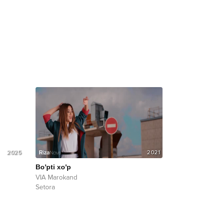
2025
2021
Bo'pti xo'p
VIA Marokand
Setora