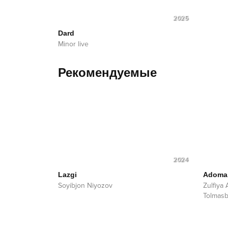
2025
Dard
Minor live
Рекомендуемые
2024
Lazgi
Adoma
Soyibjon Niyozov
Zulfiya
Tolmas