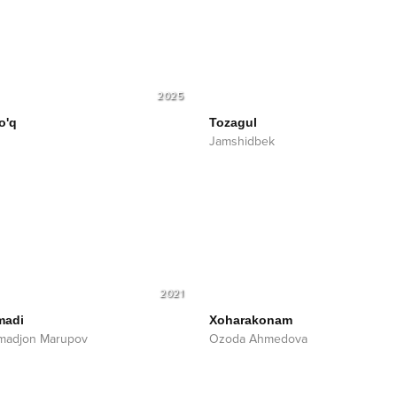
2025
o'q
Tozagul
Jamshidbek
2021
madi
Xoharakonam
adjon Marupov
Ozoda Ahmedova