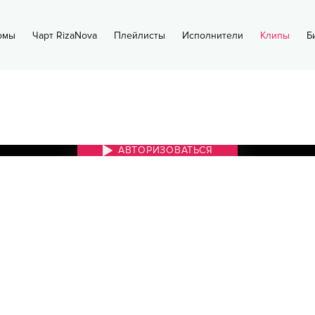
омы
Чарт RizaNova
Плейлисты
Исполнители
Клипы
Б
АВТОРИЗОВАТЬСЯ