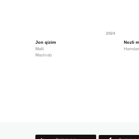
2024
Jon qizim
Nozli 
Malli
Hamdam
Mashrab