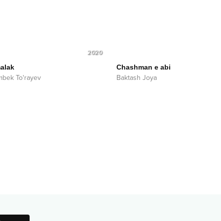
2020
malak
Chashman e abi
bek To'rayev
Baktash Joya