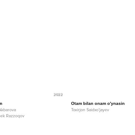
2022
n
Otam bilan onam o'ynasin
 Akbarova
Toxirjon Saidxo'jayev
bek Razzoqov