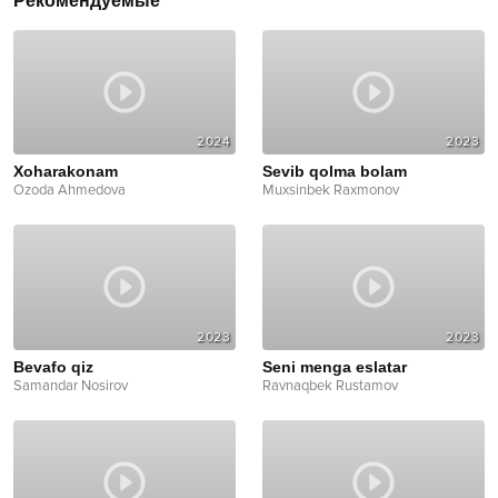
Рекомендуемые
2024
2023
Xoharakonam
Sevib qolma bolam
Ozoda Ahmedova
Muxsinbek Raxmonov
2023
2023
Bevafo qiz
Seni menga eslatar
Samandar Nosirov
Ravnaqbek Rustamov