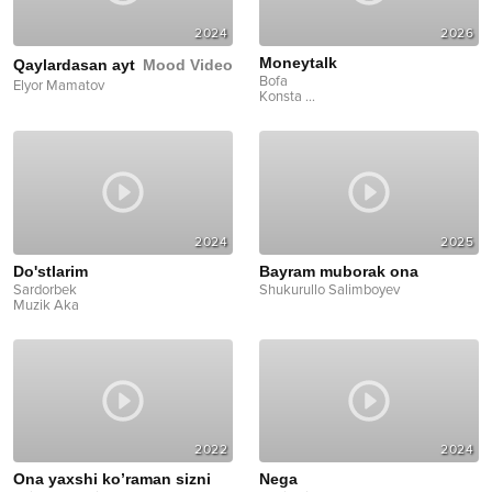
2024
2026
Moneytalk
Qaylardasan ayt
Mood Video
Bofa
Elyor Mamatov
Konsta
...
2024
2025
Do'stlarim
Bayram muborak ona
Sardorbek
Shukurullo Salimboyev
Muzik Aka
2022
2024
Ona yaxshi ko’raman sizni
Nega