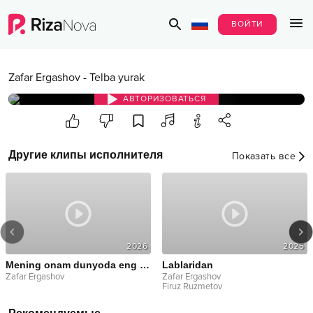
ВОЙТИ
Zafar Ergashov
-
Telba yurak
АВТОРИЗОВАТЬСЯ
Другие клипы исполнителя
Показать все
2026
2025
Mening onam dunyoda eng yaxshi ona
Lablaridan
Zafar Ergashov
Zafar Ergashov
Firuz Ruzmetov