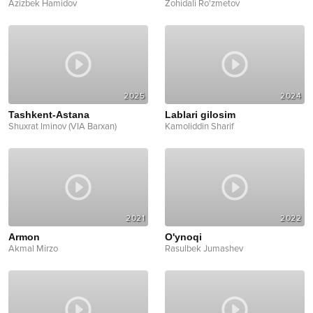
Azizbek Hamidov
Zohidali Ro'zmetov
2025
2024
Tashkent-Astana
Lablari gilosim
Shuxrat Iminov (VIA Barxan)
Kamoliddin Sharif
2021
2022
Armon
O'ynoqi
Akmal Mirzo
Rasulbek Jumashev