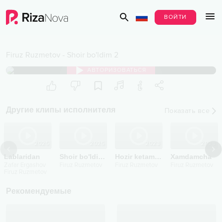
ВОЙТИ
Firuz Ruzmetov
-
Shoir bo'ldim 2
АВТОРИЗОВАТЬСЯ
Другие клипы исполнителя
Показать все
2025
2025
2023
2023
Lablaridan
Shoir bo'ldim 2
Hozir ketaman
Xamdamcha
Zafar Ergashov
Firuz Ruzmetov
Firuz Ruzmetov
Firuz Ruzmetov
Firuz Ruzmetov
Рекомендуемые