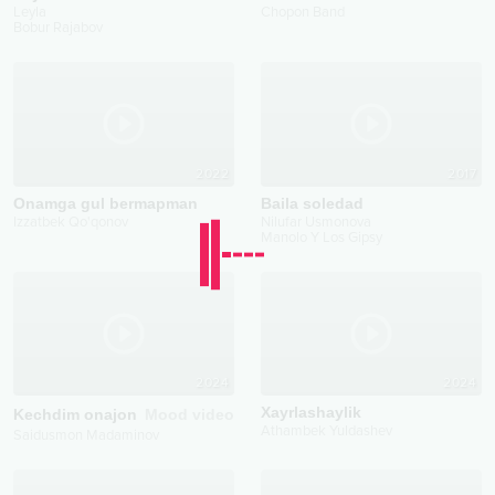
Leyla
Chopon Band
Bobur Rajabov
2022
2017
Onamga gul bermapman
Baila soledad
Izzatbek Qo'qonov
Nilufar Usmonova
Manolo Y Los Gipsy
2024
2024
Xayrlashaylik
Kechdim onajon
Mood video
Athambek Yuldashev
Saidusmon Madaminov