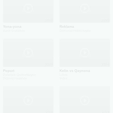
2025
2025
Yona-yona
Reklama
Axror G'ulomov
Dilmurod Holmirzayev
2020
2024
Popuri
Kelin vs Qaynona
Zafarbek Qurbonboyev
Littos
Dilshod Hasanov
Indira
...
2022
2023