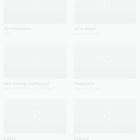
2025
2021
Do'stimmisiz
Xo'p degin
Halil
Humoyun Shox
2023
2022
Ota-onang topilmaydi
Onajonim
Muhammadbek Yaxshiboyev
Elyor Meliboyev
2019
2022
Laylo
Tobora