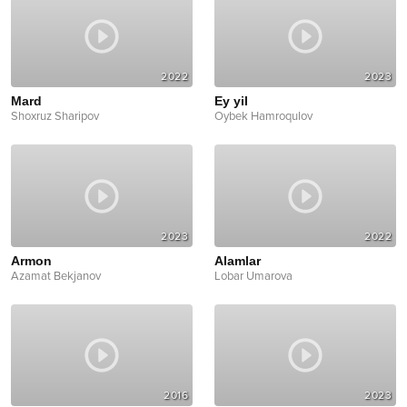
2022
2023
Mard
Ey yil
Shoxruz Sharipov
Oybek Hamroqulov
2023
2022
Armon
Alamlar
Azamat Bekjanov
Lobar Umarova
2016
2023