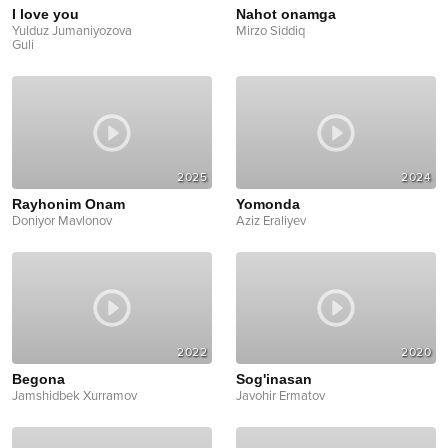
I love you
Nahot onamga
Yulduz Jumaniyozova
Mirzo Siddiq
Guli
2025
2024
Rayhonim Onam
Yomonda
Doniyor Mavlonov
Aziz Eraliyev
2022
2020
Begona
Sog'inasan
Jamshidbek Xurramov
Javohir Ermatov