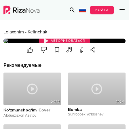
ВОЙТИ
Lolaxonim
-
Kelinchak
АВТОРИЗОВАТЬСЯ
Рекомендуемые
2022
2024
Bomba
Ko‘zmunchog‘im
Cover
Suhrobbek Yo'ldoshev
Abduazizxon Asatov