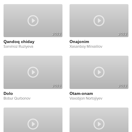
2022
2022
Qandoq chiday
Onajonim
Sarvinoz Ruziyeva
Xasanboy Mirxalilov
2023
2022
Dolo
Otam-onam
Bobur Qurbonov
Vaxobjon Nortojiyev