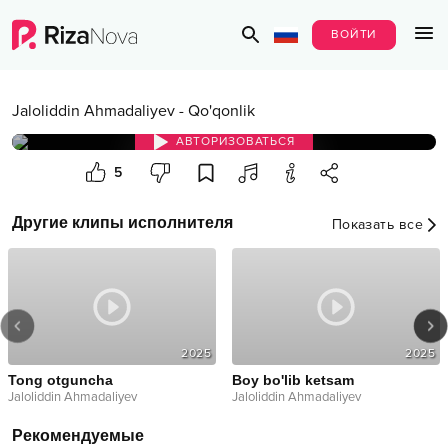
ВОЙТИ
Jaloliddin Ahmadaliyev
-
Qo'qonlik
АВТОРИЗОВАТЬСЯ
5
Другие клипы исполнителя
Показать все
2025
2025
Tong otguncha
Boy bo'lib ketsam
Jaloliddin Ahmadaliyev
Jaloliddin Ahmadaliyev
Рекомендуемые