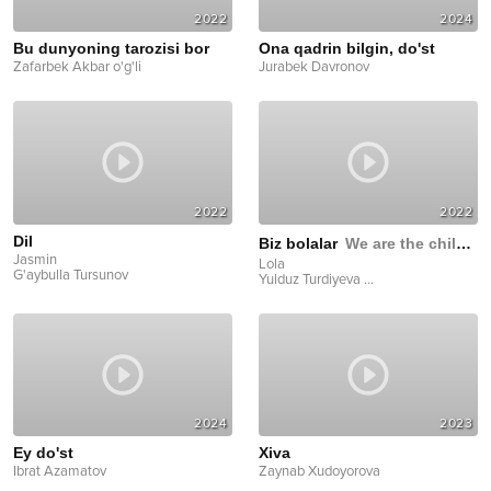
2022
2024
Bu dunyoning tarozisi bor
Ona qadrin bilgin, do'st
Zafarbek Akbar o'g'li
Jurabek Davronov
2022
2022
Dil
Biz bolalar
We are the children
Jasmin
Lola
G'aybulla Tursunov
Yulduz Turdiyeva
...
2024
2023
Ey do'st
Xiva
Ibrat Azamatov
Zaynab Xudoyorova