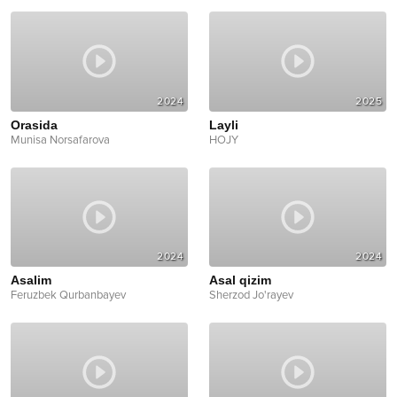
2024
2025
Orasida
Layli
Munisa Norsafarova
HOJY
2024
2024
Asalim
Asal qizim
Feruzbek Qurbanbayev
Sherzod Jo'rayev