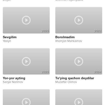
2025
2023
Sevgilim
Borolmadim
Yasiyn
Ilhomjon Mahkamov
2025
2024
Yor-yor ayting
To'ying qachon deydilar
Sanjar Norimov
Muzaffar Olimov