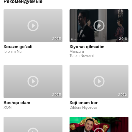
Рекомендуемые
2025
2018
Xorazm go'zali
Xiyonat qilmadim
Ibrohim Nur
Manzura
Terlan Novxani
2025
2022
Boshqa olam
Xoji onam bor
XON
Dildora Niyozova