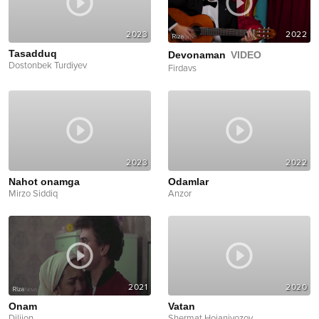
2023
2022
Tasadduq
Devonaman
VIDEO
Dostonbek Turdiyev
Firdavs
2023
2022
Nahot onamga
Odamlar
Mirzo Siddiq
Anzor
2021
2020
Onam
Vatan
Dilijon
Shermat Hojaniyozov