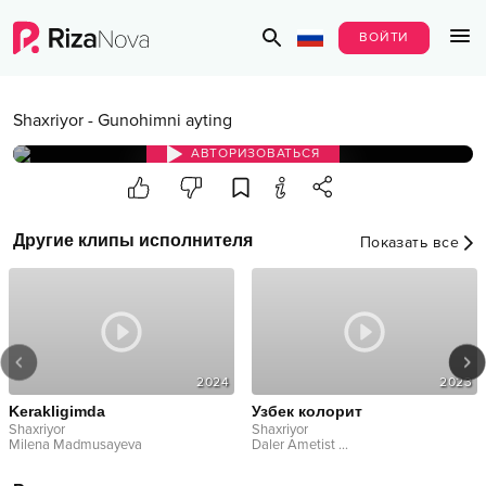
ВОЙТИ
Shaxriyor
-
Gunohimni ayting
АВТОРИЗОВАТЬСЯ
Другие клипы исполнителя
Показать все
2024
2023
Kerakligimda
Узбек колорит
Shaxriyor
Shaxriyor
Milena Madmusayeva
Daler Ametist
...