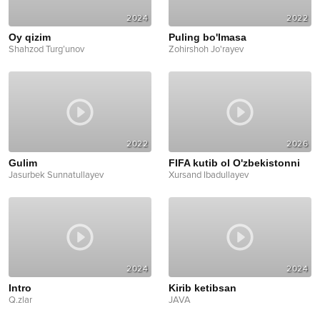
2024
2022
Oy qizim
Puling bo'lmasa
Shahzod Turg’unov
Zohirshoh Jo'rayev
2022
2026
Gulim
FIFA kutib ol O'zbekistonni
Jasurbek Sunnatullayev
Xursand Ibadullayev
2024
2024
Intro
Kirib ketibsan
Q.zlar
JAVA