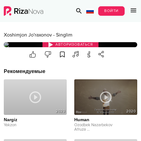
ВОЙТИ
Xoshimjon Jo'raxonov
-
Singlim
АВТОРИЗОВАТЬСЯ
Рекомендуемые
2023
2020
Nargiz
Human
Yakzon
Ozodbek Nazarbekov
Afruza
...