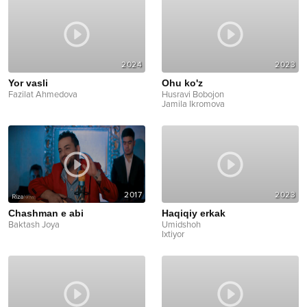
2024
2023
Yor vasli
Ohu ko'z
Fazilat Ahmedova
Husravi Bobojon
Jamila Ikromova
2017
2023
Chashman e abi
Haqiqiy erkak
Baktash Joya
Umidshoh
Ixtiyor