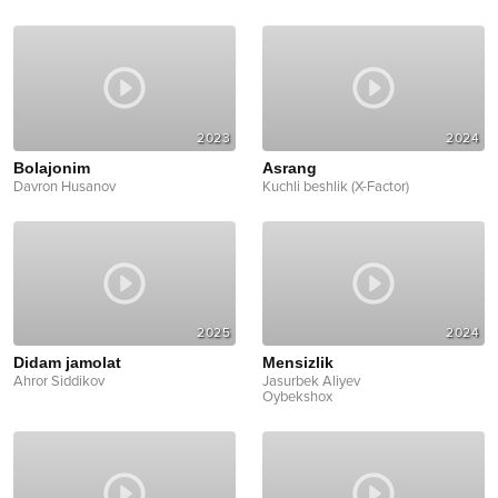
2023
2024
Bolajonim
Asrang
Davron Husanov
Kuchli beshlik (X-Factor)
2025
2024
Didam jamolat
Mensizlik
Ahror Siddikov
Jasurbek Aliyev
Oybekshox