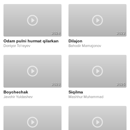
2024
2022
Odam pulni hurmat qilarkan
Dilajon
Doniyor To'rayev
Bahodir Mamajonov
2023
2025
Boychechak
Siqilma
Javohir Yuldashev
Mashhur Muhammad