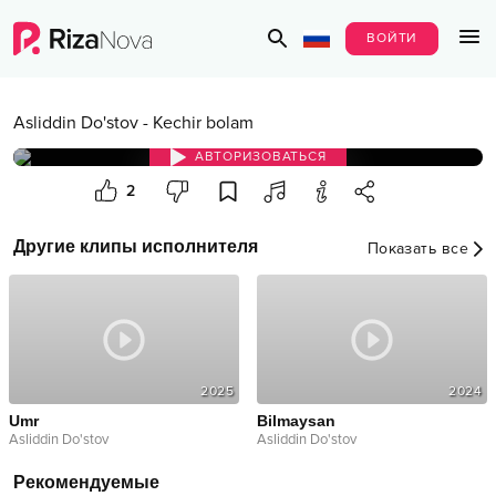
ВОЙТИ
Asliddin Do'stov
-
Kechir bolam
АВТОРИЗОВАТЬСЯ
2
Другие клипы исполнителя
Показать все
2025
2024
Umr
Bilmaysan
Asliddin Do'stov
Asliddin Do'stov
Рекомендуемые