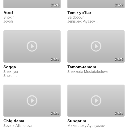
2026
2022
Atrof
Temir yo‘llar
Shokir
Saidbobur
Jovoh
Jenisbek Piyazov
...
2023
2025
Soqqa
Tamom-tamom
Shaxriyor
Shaxzoda Mustafakulova
Shokir
...
2023
2023
Chiq dema
Sunqarim
Sevara Alisherova
Maxmutbay Aytniyazov