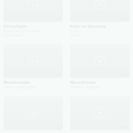
2017
2024
Chiroyligim
Kelin vs Qaynona
Zafarbek Qurbonboyev
Littos
Komronbek
...
Indira
...
2022
2024
Moshinamda
Musofirlarim
Shahrizod Murodov
Shahboz Jumayev
2024
2024