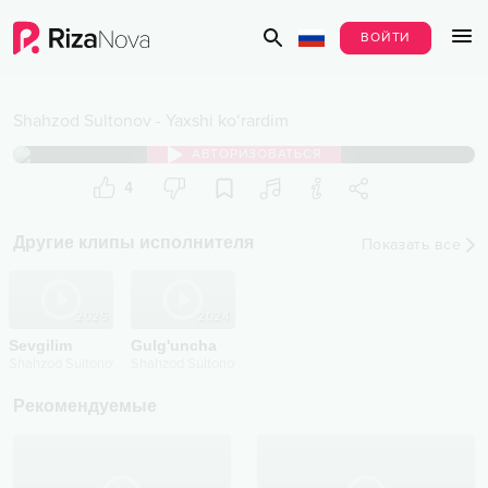
ВОЙТИ
Shahzod Sultonov
-
Yaxshi ko‘rardim
АВТОРИЗОВАТЬСЯ
4
Другие клипы исполнителя
Показать все
2025
2024
Sevgilim
Gulg'uncha
Shahzod Sultonov
Shahzod Sultonov
Рекомендуемые