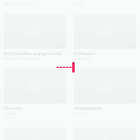
Matnazar Ozodov
Leyla
2026
2016
Bo'ydoqlikka qaytgim kelar
Gulbadan
Muxriddin Ibodillayev
Hoji Akbar
2026
2023
Cha-cha
Onajonginam
Ippocik
Mubina
Senur