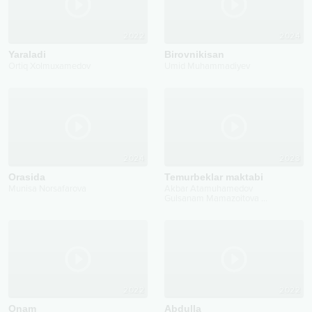
2022
2024
Yaraladi
Birovnikisan
Ortiq Xolmuxamedov
Umid Muhammadiyev
2024
2023
Orasida
Temurbeklar maktabi
Munisa Norsafarova
Akbar Atamuhamedov
Gulsanam Mamazoitova
...
2022
2022
Onam
Abdulla