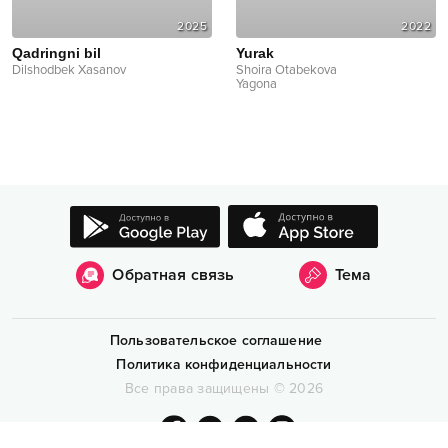
2025
2022
Qadringni bil
Yurak
Dilshodbek Xasanov
Shoira Otabekova
Yagona
Обратная связь
Тема
Пользовательское соглашение
Политика конфиденциальности
Все права защищены
©
2026