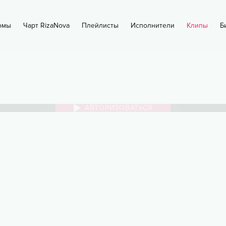
омы
Чарт RizaNova
Плейлисты
Исполнители
Клипы
Б
АВТОРИЗОВАТЬСЯ