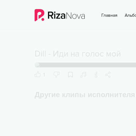
Главная
Альб
Dill
-
Иди на голос мой
1
Другие клипы исполнителя