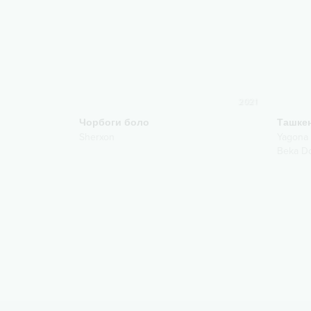
2021
Чорбоги боло
Ташке
Sherxon
Yagona
Beka Do