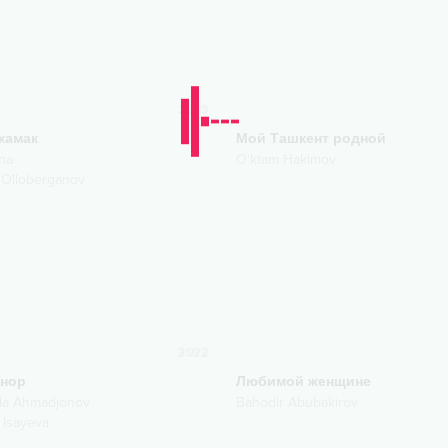
2023
камак
Мой Ташкент родной
na
O'ktam Hakimov
 Olloberganov
2022
анор
Любимой женщине
lla Ahmadjonov
Bahodir Abubakirov
 Isayeva