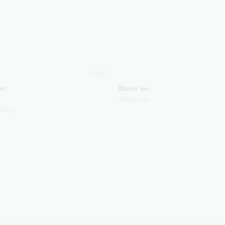
2024
нт
Мало ли
Shahzoda
briy