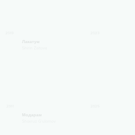
2019
2023
Лакатум
Shirin Zaitova
2011
2025
Модарам
Shoxruz G'ulomov