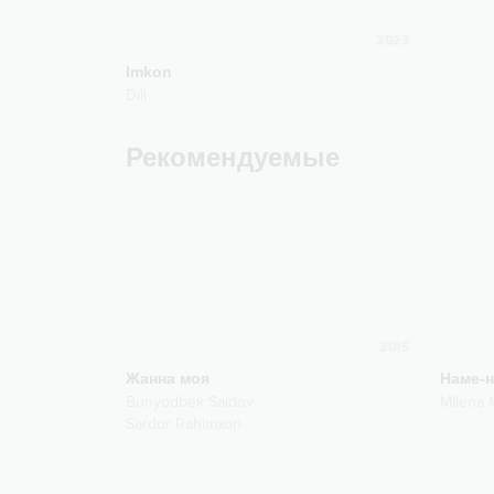
2023
Imkon
Dill
Рекомендуемые
2015
Жанна моя
Наме-
Bunyodbek Saidov
Milena
Sardor Rahimxon