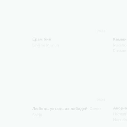
2023
Ёрам биё
Камак-
Layli va Majnun
Ruxsho
Rustam
2023
Анор-
Любовь уставших лебедей
Cover
Hikmati
Shirin
Nurzida