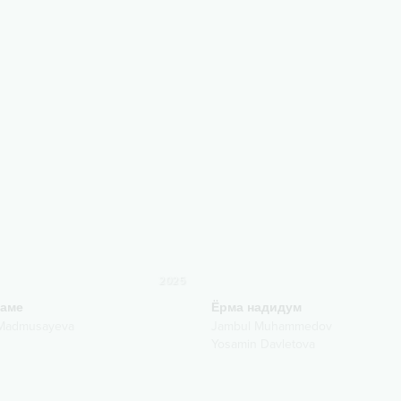
2025
наме
Ёрма надидум
 Madmusayeva
Jambul Muhammedov
Yosamin Davletova