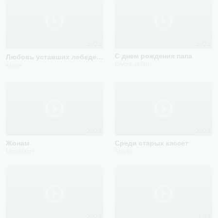
2023
2022
С днем рождения папа
Любовь уставших лебедей
Cover
Diyora Jafari
Shirin
2022
2023
Жонам
Среди старых кассет
Umidaxon
Shiver
2023
2018