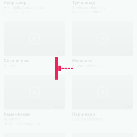
Анор-анор
Туй шавад
Hikmatilla Ahmadjonov
Shahrizod Homidov
Nurzida Isayeva
Azizbek Hamidov
2018
2024
Сокини ишк
Меравем
Ozoda
Shuhrat Vohidov
2023
2024
Камак-камак
Пари-пари
Ruxshona
Sayyora Qoziyeva
Rustam Olloberganov