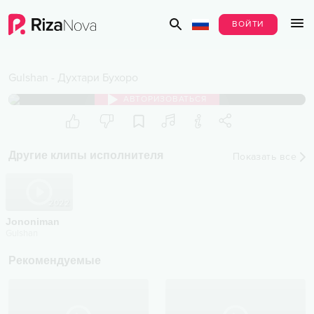
ВОЙТИ
Gulshan
-
Духтари Бухоро
АВТОРИЗОВАТЬСЯ
Другие клипы исполнителя
Показать все
2022
Jononiman
Gulshan
Рекомендуемые