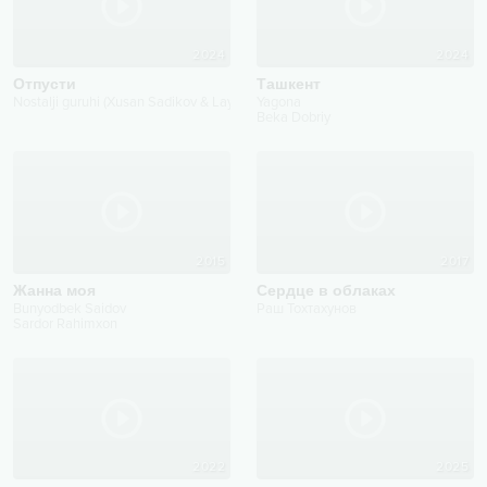
2024
2024
Отпусти
Ташкент
Nostalji guruhi (Xusan Sadikov & Laylo Do'stova)
Yagona
Beka Dobriy
2015
2017
Жанна моя
Сердце в облаках
Bunyodbek Saidov
Раш Тохтахунов
Sardor Rahimxon
2022
2025