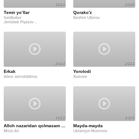
2022
2025
Temir yo‘llar
Qorako'z
Saidbobur
Ibrohim Utkirov
Jenisbek Piyazov
...
2024
2022
Erkak
Yorolodi
Abror Jamoliddinov
Xumora
2022
2025
Alloh nazaridan qolmasam bo‘ldi
Mayda-mayda
Mirzo Ali
Uktamjon Muminov