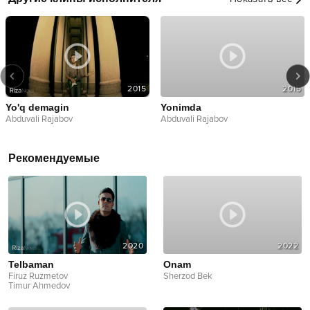
2015
2015
Yo'q demagin
Yonimda
Abduvali Rajabov
Abduvali Rajabov
Рекомендуемые
2020
2022
Telbaman
Onam
Firuz Ruzmetov
Sherzod Bek
Timur Ahmedov