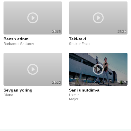
2025
2024
Baxsh atinmi
Taki-taki
Barkamol Sattarov
Shukur Fazo
2022
2019
Sevgan yoring
Sani unutdim-a
Diana
Uzmir
Major