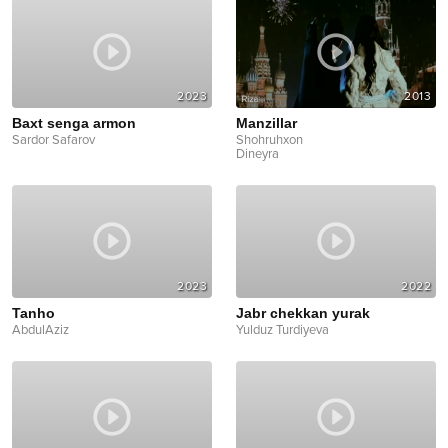
2023
2013
Baxt senga armon
Manzillar
Sardor Safarov
Shohruhxon
Dineyra
2023
2022
Tanho
Jabr chekkan yurak
AbdulAziz
Yulduz Turdiyeva