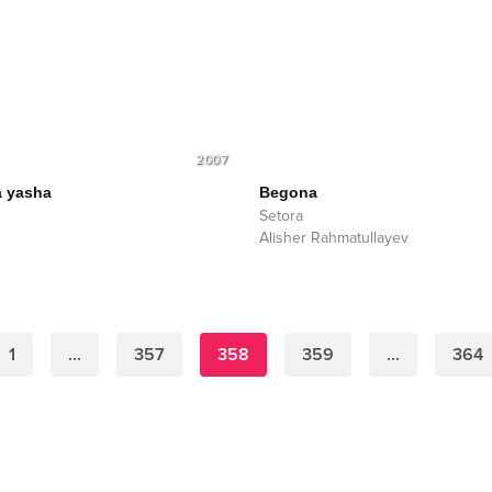
2007
a yasha
Begona
Setora
Alisher Rahmatullayev
1
...
357
358
359
...
364