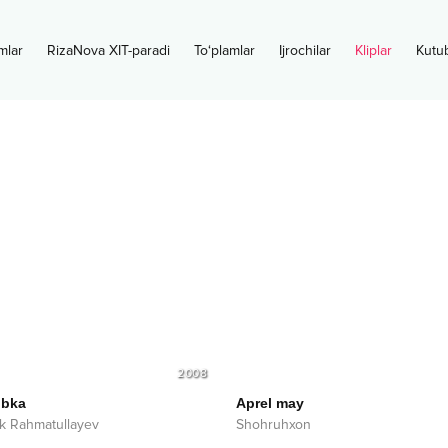
mlar
RizaNova XIT-paradi
To‘plamlar
Ijrochilar
Kliplar
Kutu
2008
ubka
Aprel may
k Rahmatullayev
Shohruhxon