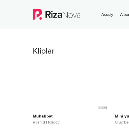
Asosiy
Albo
Kliplar
2008
Muhabbat
Mini y
Rashid Holiqov
Ulug'be