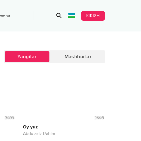
KIRISH
bxona
Yangilar
Mashhurlar
2008
2008
Oy yuz
Abdulaziz Rahim