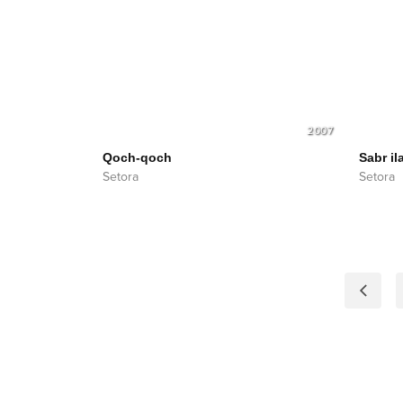
2007
Qoch-qoch
Sabr il
Setora
Setora